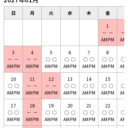
日
月
火
水
木
金
1
2
－
－
－
AM
PM
AM
3
4
5
6
7
8
9
－
－
－
－
○
○
○
○
○
○
○
○
○
AM
PM
AM
PM
AM
PM
AM
PM
AM
PM
AM
PM
AM
10
11
12
13
14
15
1
○
○
－
－
－
－
○
○
○
○
○
○
○
AM
PM
AM
PM
AM
PM
AM
PM
AM
PM
AM
PM
AM
17
18
19
20
21
22
2
○
○
－
－
○
○
○
○
○
○
○
○
○
AM
PM
AM
PM
AM
PM
AM
PM
AM
PM
AM
PM
AM