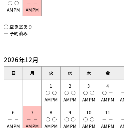
○
○
－
－
AM
PM
AM
PM
◯ 空き室あり
― 予約済み
2026年12月
日
月
火
水
木
金
1
2
3
4
5
○
○
○
○
○
○
○
－
－
AM
PM
AM
PM
AM
PM
AM
PM
AM
6
7
8
9
10
11
1
－
－
－
－
○
○
○
○
○
○
－
－
－
AM
PM
AM
PM
AM
PM
AM
PM
AM
PM
AM
PM
AM