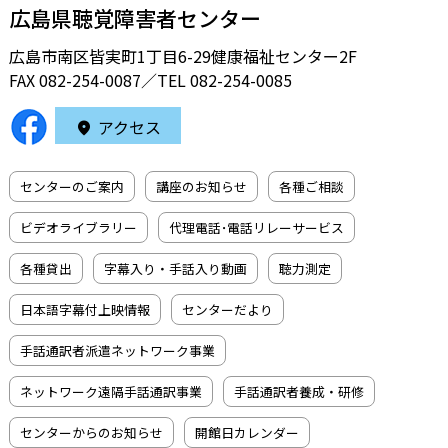
広島県聴覚障害者センター
広島市南区皆実町1丁目6-29健康福祉センター2F
FAX 082-254-0087／TEL
082-254-0085
アクセス
センターのご案内
講座のお知らせ
各種ご相談
ビデオライブラリー
代理電話･電話リレーサービス
各種貸出
字幕入り・手話入り動画
聴力測定
日本語字幕付上映情報
センターだより
手話通訳者派遣ネットワーク事業
ネットワーク遠隔手話通訳事業
手話通訳者養成・研修
センターからのお知らせ
開館日カレンダー