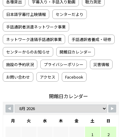
各種貸出
字幕入り・手話入り動画
聴力測定
日本語字幕付上映情報
センターだより
手話通訳者派遣ネットワーク事業
ネットワーク遠隔手話通訳事業
手話通訳者養成・研修
センターからのお知らせ
開館日カレンダー
施設の予約状況
プライバシーポリシー
災害情報
お問い合わせ
アクセス
Facebook
開館日カレンダー
月
火
水
木
金
土
日
1
2