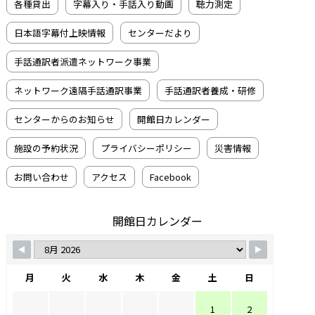
各種貸出
字幕入り・手話入り動画
聴力測定
日本語字幕付上映情報
センターだより
手話通訳者派遣ネットワーク事業
ネットワーク遠隔手話通訳事業
手話通訳者養成・研修
センターからのお知らせ
開館日カレンダー
施設の予約状況
プライバシーポリシー
災害情報
お問い合わせ
アクセス
Facebook
開館日カレンダー
月
火
水
木
金
土
日
1
2