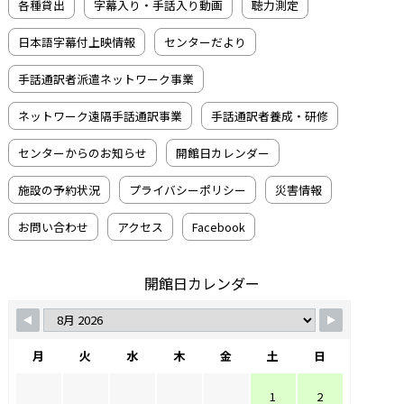
各種貸出
字幕入り・手話入り動画
聴力測定
日本語字幕付上映情報
センターだより
手話通訳者派遣ネットワーク事業
ネットワーク遠隔手話通訳事業
手話通訳者養成・研修
センターからのお知らせ
開館日カレンダー
施設の予約状況
プライバシーポリシー
災害情報
お問い合わせ
アクセス
Facebook
開館日カレンダー
月
火
水
木
金
土
日
1
2