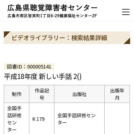
ビデオライブラリー：検索結果詳細
図書ID：000005141
平成18年度 新しい手話 2()
作品記
出版年
制作
出版社
号
月
全国手
話研修
全国手話研修セン
K 179
セン
ター
ター