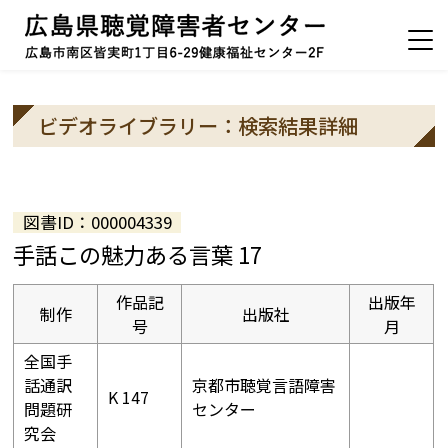
ビデオライブラリー：検索結果詳細
図書ID：000004339
手話この魅力ある言葉 17
作品記
出版年
制作
出版社
号
月
全国手
話通訳
京都市聴覚言語障害
K 147
問題研
センター
究会