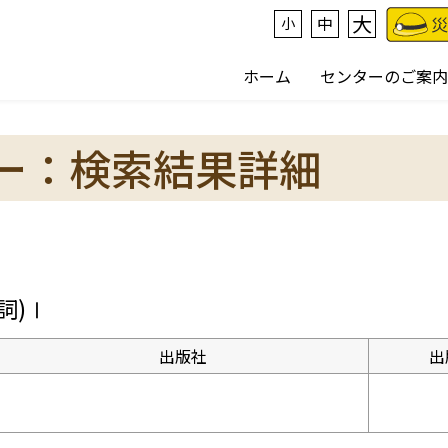
大
中
小
ホーム
センターのご案内
ー：検索結果詳細
詞)Ⅰ
出版社
出