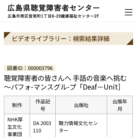
ビデオライブラリー：検索結果詳細
図書ID：000003796
聴覚障害者の皆さんへ 手話の音楽へ挑む
～パフォ-マンスグル-プ「Deaf－Unit］
作品記
出版年
制作
出版社
号
月
NHK厚
DA 2003
聴力情報文化セン
生文化
110
ター
事業団