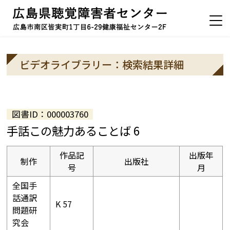
ビデオライブラリー：検索結果詳細
図書ID：000003760
手話この魅力あることば 6
作品記
出版年
制作
出版社
号
月
全国手
話通訳
K 57
問題研
究会