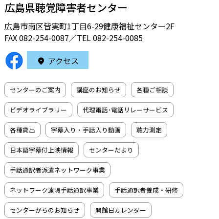
広島県聴覚障害者センター
広島市南区皆実町1丁目6-29健康福祉センター2F
FAX 082-254-0087／TEL
082-254-0085
アクセス
センターのご案内
講座のお知らせ
各種ご相談
ビデオライブラリー
代理電話･電話リレーサービス
各種貸出
字幕入り・手話入り動画
聴力測定
日本語字幕付上映情報
センターだより
手話通訳者派遣ネットワーク事業
ネットワーク遠隔手話通訳事業
手話通訳者養成・研修
センターからのお知らせ
開館日カレンダー