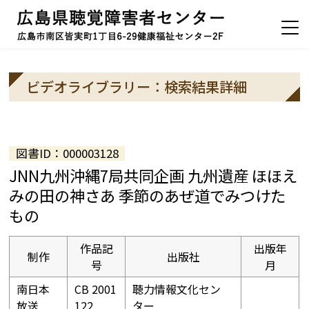
ビデオライブラリー：検索結果詳細
図書ID：000003128
JNN九州沖縄7局共同企画 九州遺産 ほほえ
みの田の神さあ 季節のあぜ道でみつけた
もの
作品記
出版年
制作
出版社
号
月
南日本
CB 2001
聴力情報文化セン
放送
122
ター