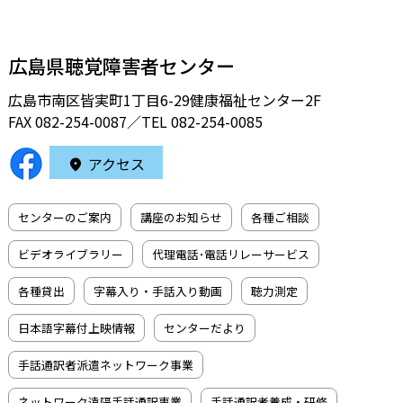
広島県聴覚障害者センター
広島市南区皆実町1丁目6-29健康福祉センター2F
FAX 082-254-0087／TEL
082-254-0085
アクセス
センターのご案内
講座のお知らせ
各種ご相談
ビデオライブラリー
代理電話･電話リレーサービス
各種貸出
字幕入り・手話入り動画
聴力測定
日本語字幕付上映情報
センターだより
手話通訳者派遣ネットワーク事業
ネットワーク遠隔手話通訳事業
手話通訳者養成・研修