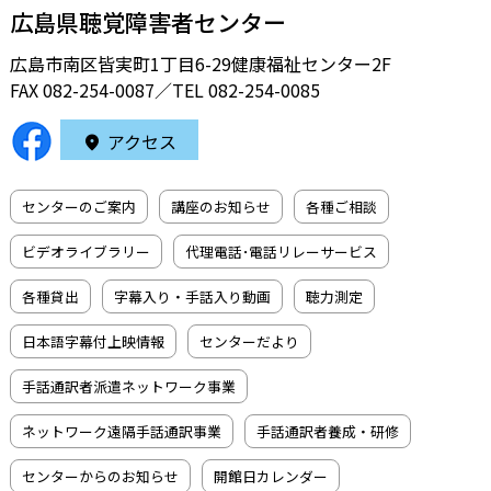
広島県聴覚障害者センター
広島市南区皆実町1丁目6-29健康福祉センター2F
FAX 082-254-0087／TEL
082-254-0085
アクセス
センターのご案内
講座のお知らせ
各種ご相談
ビデオライブラリー
代理電話･電話リレーサービス
各種貸出
字幕入り・手話入り動画
聴力測定
日本語字幕付上映情報
センターだより
手話通訳者派遣ネットワーク事業
ネットワーク遠隔手話通訳事業
手話通訳者養成・研修
センターからのお知らせ
開館日カレンダー