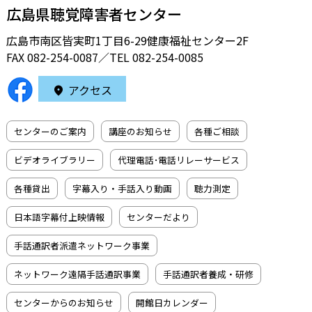
広島県聴覚障害者センター
広島市南区皆実町1丁目6-29健康福祉センター2F
FAX 082-254-0087／TEL
082-254-0085
アクセス
センターのご案内
講座のお知らせ
各種ご相談
ビデオライブラリー
代理電話･電話リレーサービス
各種貸出
字幕入り・手話入り動画
聴力測定
日本語字幕付上映情報
センターだより
手話通訳者派遣ネットワーク事業
ネットワーク遠隔手話通訳事業
手話通訳者養成・研修
センターからのお知らせ
開館日カレンダー