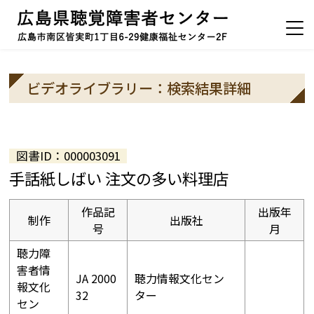
ビデオライブラリー：検索結果詳細
図書ID：000003091
手話紙しばい 注文の多い料理店
作品記
出版年
制作
出版社
号
月
聴力障
害者情
JA 2000
聴力情報文化セン
報文化
32
ター
セン