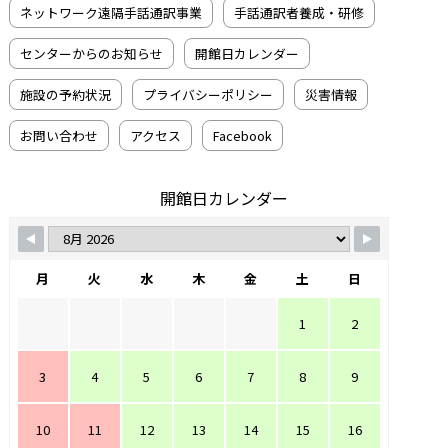
ネットワーク遠隔手話通訳事業
手話通訳者養成・研修
センターからのお知らせ
開館日カレンダー
施設の予約状況
プライバシーポリシー
災害情報
お問い合わせ
アクセス
Facebook
開館日カレンダー
月
火
水
木
金
土
日
1
2
3
4
5
6
7
8
9
10
11
12
13
14
15
16