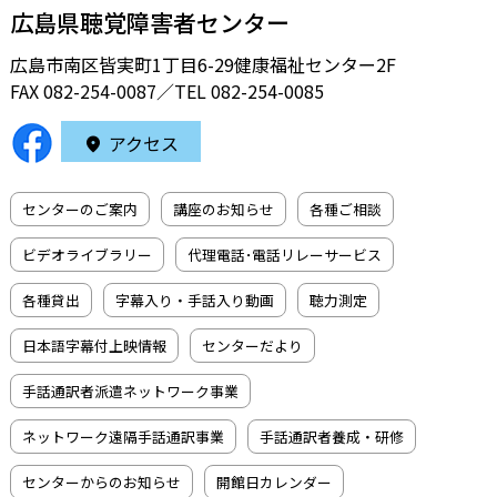
広島県聴覚障害者センター
広島市南区皆実町1丁目6-29健康福祉センター2F
FAX 082-254-0087／TEL
082-254-0085
アクセス
センターのご案内
講座のお知らせ
各種ご相談
ビデオライブラリー
代理電話･電話リレーサービス
各種貸出
字幕入り・手話入り動画
聴力測定
日本語字幕付上映情報
センターだより
手話通訳者派遣ネットワーク事業
ネットワーク遠隔手話通訳事業
手話通訳者養成・研修
センターからのお知らせ
開館日カレンダー