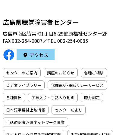
広島県聴覚障害者センター
広島市南区皆実町1丁目6-29健康福祉センター2F
FAX 082-254-0087／TEL
082-254-0085
アクセス
センターのご案内
講座のお知らせ
各種ご相談
ビデオライブラリー
代理電話･電話リレーサービス
各種貸出
字幕入り・手話入り動画
聴力測定
日本語字幕付上映情報
センターだより
手話通訳者派遣ネットワーク事業
ネットワーク遠隔手話通訳事業
手話通訳者養成・研修