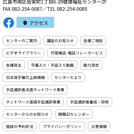
広島市南区皆実町1丁目6-29健康福祉センター2F
FAX 082-254-0087／TEL
082-254-0085
アクセス
センターのご案内
講座のお知らせ
各種ご相談
ビデオライブラリー
代理電話･電話リレーサービス
各種貸出
字幕入り・手話入り動画
聴力測定
日本語字幕付上映情報
センターだより
手話通訳者派遣ネットワーク事業
ネットワーク遠隔手話通訳事業
手話通訳者養成・研修
センターからのお知らせ
開館日カレンダー
施設の予約状況
プライバシーポリシー
災害情報