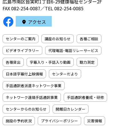
広島市南区皆実町1丁目6-29健康福祉センター2F
FAX 082-254-0087／TEL
082-254-0085
アクセス
センターのご案内
講座のお知らせ
各種ご相談
ビデオライブラリー
代理電話･電話リレーサービス
各種貸出
字幕入り・手話入り動画
聴力測定
日本語字幕付上映情報
センターだより
手話通訳者派遣ネットワーク事業
ネットワーク遠隔手話通訳事業
手話通訳者養成・研修
センターからのお知らせ
開館日カレンダー
施設の予約状況
プライバシーポリシー
災害情報