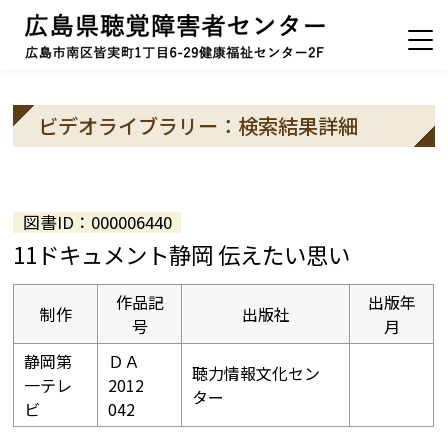
ビデオライブラリー：検索結果詳細
図書ID：000006440
11ドキュメント静岡 伝えたい思い
作品記
出版年
制作
出版社
号
月
静岡第
ＤＡ
聴力情報文化セン
一テレ
2012
ター
ビ
042