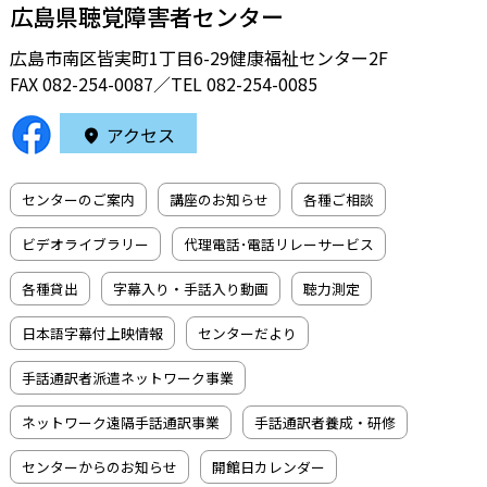
広島県聴覚障害者センター
広島市南区皆実町1丁目6-29健康福祉センター2F
FAX 082-254-0087／TEL
082-254-0085
アクセス
センターのご案内
講座のお知らせ
各種ご相談
ビデオライブラリー
代理電話･電話リレーサービス
各種貸出
字幕入り・手話入り動画
聴力測定
日本語字幕付上映情報
センターだより
手話通訳者派遣ネットワーク事業
ネットワーク遠隔手話通訳事業
手話通訳者養成・研修
センターからのお知らせ
開館日カレンダー