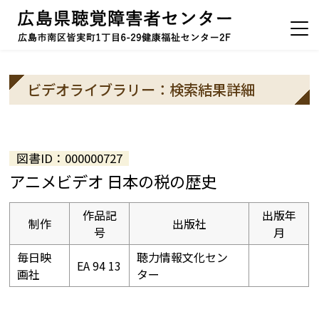
ビデオライブラリー：検索結果詳細
図書ID：000000727
アニメビデオ 日本の税の歴史
作品記
出版年
制作
出版社
号
月
毎日映
聴力情報文化セン
EA 94 13
画社
ター