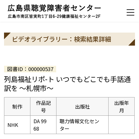
ビデオライブラリー：検索結果詳細
図書ID：000000537
列島福祉リポ-ト いつでもどこでも手話通
訳を ～札幌市～
作品記
出版年
制作
出版社
号
月
DA 99
聴力情報文化セン
NHK
68
ター