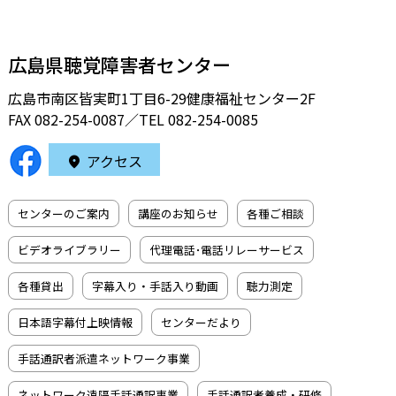
広島県聴覚障害者センター
広島市南区皆実町1丁目6-29健康福祉センター2F
FAX 082-254-0087／TEL
082-254-0085
アクセス
センターのご案内
講座のお知らせ
各種ご相談
ビデオライブラリー
代理電話･電話リレーサービス
各種貸出
字幕入り・手話入り動画
聴力測定
日本語字幕付上映情報
センターだより
手話通訳者派遣ネットワーク事業
ネットワーク遠隔手話通訳事業
手話通訳者養成・研修