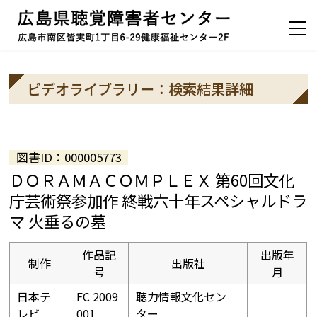
ビデオライブラリー：検索結果詳細
図書ID：000005773
ＤＯＲＡＭＡＣＯＭＰＬＥＸ 第60回文化
庁芸術祭参加作 終戦六十年スペシャルドラ
マ 火垂るの墓
作品記
出版年
制作
出版社
号
月
日本テ
FC 2009
聴力情報文化セン
レビ
001
ター