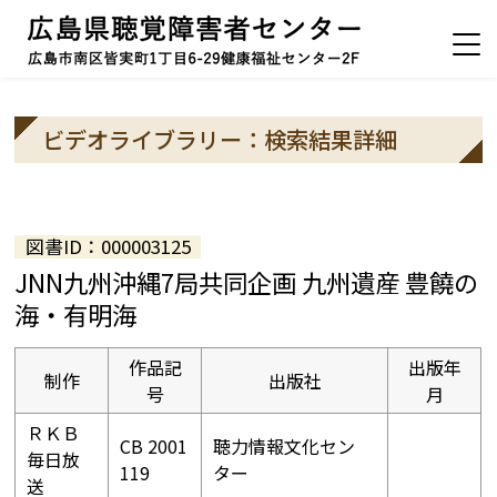
ビデオライブラリー：検索結果詳細
図書ID：000003125
JNN九州沖縄7局共同企画 九州遺産 豊饒の
海・有明海
作品記
出版年
制作
出版社
号
月
ＲＫＢ
CB 2001
聴力情報文化セン
毎日放
119
ター
送