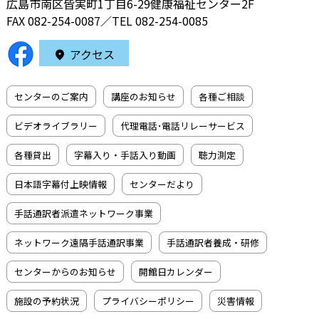
広島市南区皆実町1丁目6-29健康福祉センター2F
FAX 082-254-0087／TEL
082-254-0085
アクセス
センターのご案内
講座のお知らせ
各種ご相談
ビデオライブラリー
代理電話･電話リレーサービス
各種貸出
字幕入り・手話入り動画
聴力測定
日本語字幕付上映情報
センターだより
手話通訳者派遣ネットワーク事業
ネットワーク遠隔手話通訳事業
手話通訳者養成・研修
センターからのお知らせ
開館日カレンダー
施設の予約状況
プライバシーポリシー
災害情報