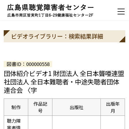
ビデオライブラリー：検索結果詳細
図書ID：000000558
団体紹介ビデオ1 財団法人 全日本聾唖連盟
社団法人 全日本難聴者・中途失聴者団体
連合会 〈字
作品記
出版年
制作
出版社
号
月
聴力障
害者情