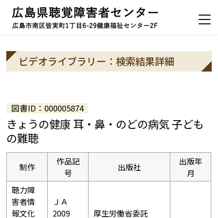
ビデオライブラリー：検索結果詳細
図書ID：000005874
きょうの健康 耳・鼻・のどの病気 子ども
の難聴
作品記
出版年
制作
出版社
号
月
聴力障
害者情
ＪＡ
報文化
2009
厚生労働省委託